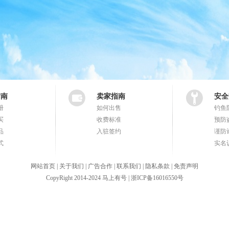
指南
卖家指南
安全
册
如何出售
钓鱼
买
收费标准
预防
品
入驻签约
谨防
式
实名
网站首页
|
关于我们
|
广告合作
|
联系我们
|
隐私条款
|
免责声明
CopyRight 2014-2024 马上有号 | 浙ICP备16016550号